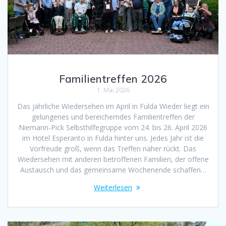
Familientreffen 2026
1. Mai 2026
Das jährliche Wiedersehen im April in Fulda Wieder liegt ein
gelungenes und bereicherndes Familientreffen der
Niemann-Pick Selbsthilfegruppe vom 24. bis 26. April 2026
im Hotel Esperanto in Fulda hinter uns. Jedes Jahr ist die
Vorfreude groß, wenn das Treffen näher rückt. Das
Wiedersehen mit anderen betroffenen Familien, der offene
Austausch und das gemeinsame Wochenende schaffen…
Weiterlesen