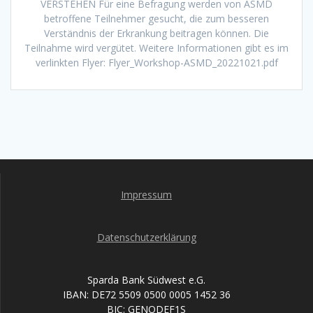
VERSTEHEN Für eine Befragung werden von ASMD
betroffene Teilnehmer gesucht, die zum besseren
Verständnis der Erkrankung beitragen können. Die
Teilnahme wird vergütet. Weitere Informationen gibt es im
verlinkten Flyer: Flyer_Workshop-ASMD_20221021.pdf
Impressum
Datenschutzerklärung
Sparda Bank Südwest e.G.
IBAN: DE72 5509 0500 0005 1452 36
BIC: GENODEF1S