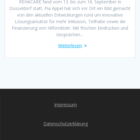
REHACARE fand vom 13. bis zum 16. September in
Düsseldorf statt. Pia Appel hat sich vor Ort ein Bild gemacht
von den aktuellen Entwicklungen rund um innovative
Lösungsansätze für mehr Inklusion, Teilhabe sowie die
Finanzierung von Hilfsmitteln. Mit frischen Eindrücken und
Gesprächen…
Weiterlesen
Impressum
Datenschutzerklärung