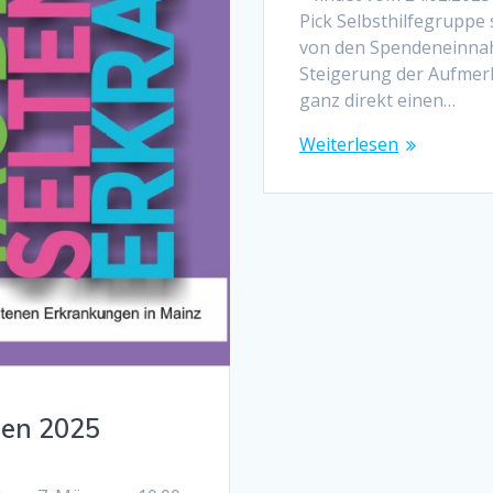
Pick Selbsthilfegruppe
von den Spendeneinnah
Steigerung der Aufmer
ganz direkt einen…
Weiterlesen
gen 2025