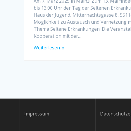
Am 7. März 2025 in Mainz! Zum 13. Mal finde
bis 13.00 Uhr der Tag der Seltenen Erkranku
Haus der Jugend, Mitternachtsgasse 8, 55116
Möglichkeit zu Austausch und Vernetzung 
Thema Seltene Erkrankungen. Die Veranstalt
Kooperation mit der…
Weiterlesen
Impressum
Datenschutze