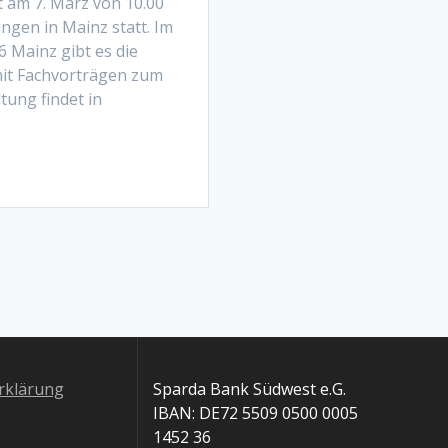
t am 7. März von 10.00
ngen in Mainz statt. Im
 Mainz gibt es die
mit Fachvorträgen zum
ung findet in
rklärung
Sparda Bank Südwest e.G.
IBAN: DE72 5509 0500 0005
1452 36